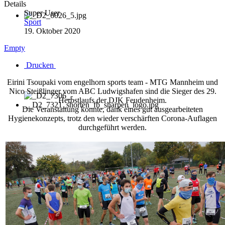
Details
Super User
Sport
19. Oktober 2020
Empty
Drucken
Eirini Tsoupaki vom engelhorn sports team - MTG Mannheim und
Nico Steißlinger vom ABC Ludwigshafen sind die Sieger des 29.
Herbstlaufs der DJK Feudenheim.
Die Veranstaltung konnte, dank eines gut ausgearbeiteten
Hygienekonzepts, trotz den wieder verschärften Corona-Auflagen
durchgeführt werden.